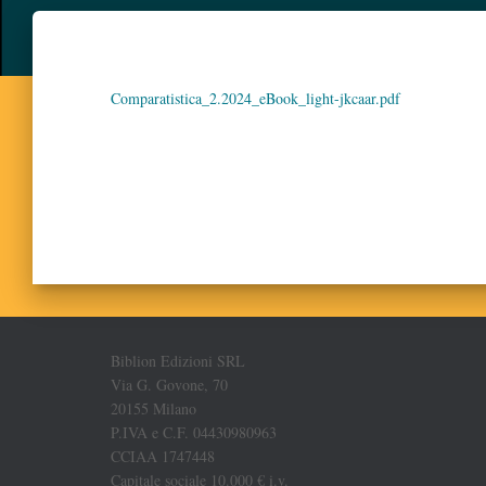
Comparatistica_2.2024_eBook_light-jkcaar.pdf
Biblion Edizioni SRL
Via G. Govone, 70
20155 Milano
P.IVA e C.F. 04430980963
CCIAA 1747448
Capitale sociale 10.000 € i.v.