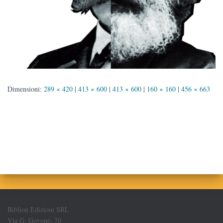
Dimensioni:
289 × 420
|
413 × 600
|
413 × 600
|
160 × 160
|
456 × 663
Biblion Edizioni SRL
Via G. Govone, 70