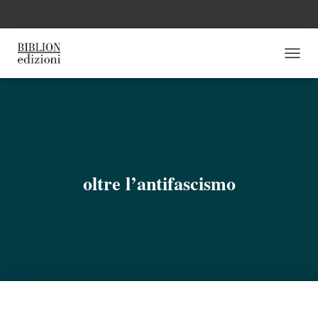
N
A
V
I
G
A
Z
I
O
oltre l’antifascismo
N
E
T
O
G
G
L
E