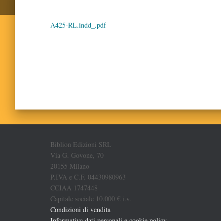
A425-RL.indd_.pdf
Biblion Edizioni SRL
Via G. Govone, 70
20155 Milano
P.IVA e C.F. 04430980963
CCIAA 1747448
Capitale sociale 10.000 € i.v.
Condizioni di vendita
Informativa dati personali e cookie policy