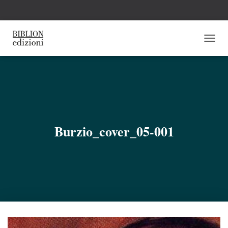
N
A
V
I
G
A
Z
I
O
Burzio_cover_05-001
N
E
T
O
G
G
L
E