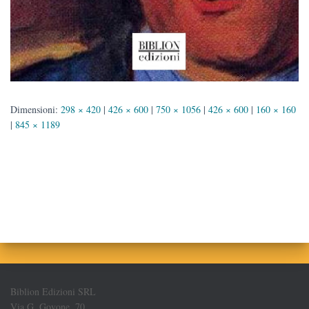
Dimensioni:
298 × 420
|
426 × 600
|
750 × 1056
|
426 × 600
|
160 × 160
|
845 × 1189
Biblion Edizioni SRL
Via G. Govone, 70