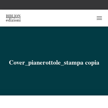
N
A
V
I
G
A
Z
I
O
Cover_pianerottole_stampa copia
N
E
T
O
G
G
L
E