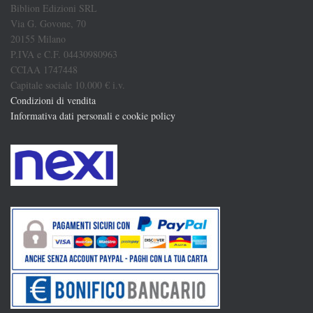
Biblion Edizioni SRL
Via G. Govone, 70
20155 Milano
P.IVA e C.F. 04430980963
CCIAA 1747448
Capitale sociale 10.000 € i.v.
Condizioni di vendita
Informativa dati personali e cookie policy