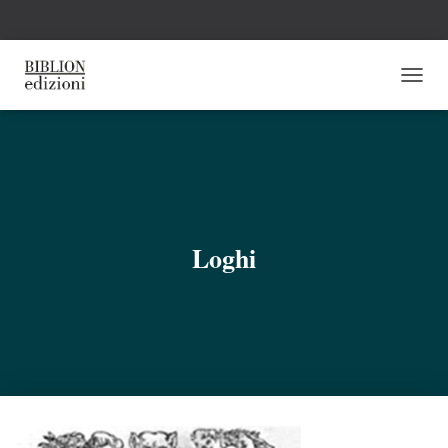
N
A
V
I
G
A
Z
I
O
Loghi
N
E
T
O
G
G
L
E