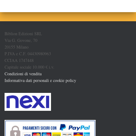
Biblion Edizioni SRL
Via G. Govone, 70
20155 Milano
P.IVA e C.F. 04430980963
CCIAA 1747448
Capitale sociale 10.000 € i.v.
Condizioni di vendita
Informativa dati personali e cookie policy