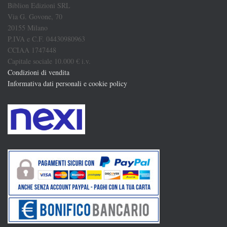
Biblion Edizioni SRL
Via G. Govone, 70
20155 Milano
P.IVA e C.F. 04430980963
CCIAA 1747448
Capitale sociale 10.000 € i.v.
Condizioni di vendita
Informativa dati personali e cookie policy