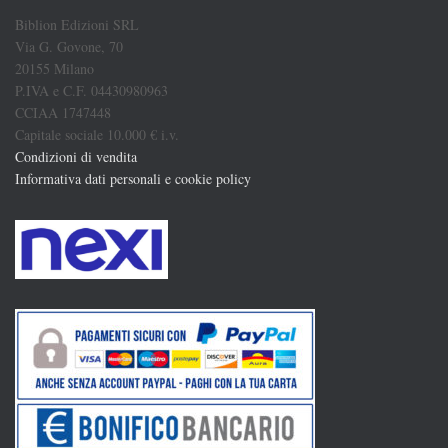
Biblion Edizioni SRL
Via G. Govone, 70
20155 Milano
P.IVA e C.F. 04430980963
CCIAA 1747448
Capitale sociale 10.000 € i.v.
Condizioni di vendita
Informativa dati personali e cookie policy