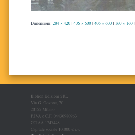
Dimensioni:
284 × 420
|
406 × 600
|
406 × 600
|
160 × 160
|
Biblion Edizioni SRL
Via G. Govone, 70
20155 Milano
P.IVA e C.F. 04430980963
CCIAA 1747448
Capitale sociale 10.000 € i.v.