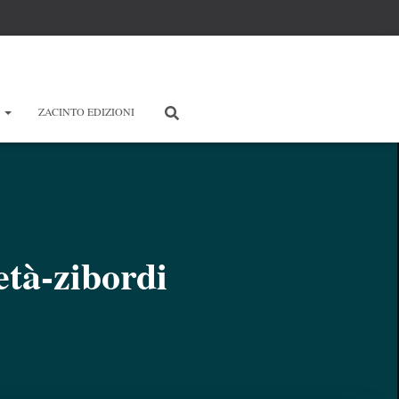
E
ZACINTO EDIZIONI
età-zibordi