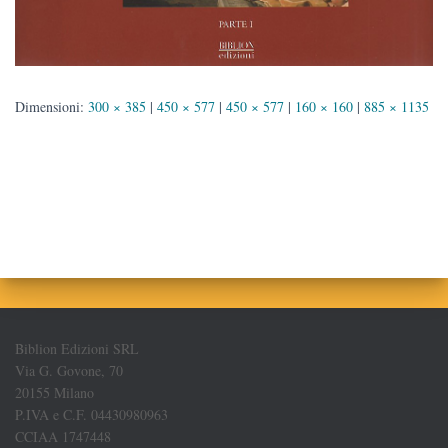
Dimensioni:
300 × 385
|
450 × 577
|
450 × 577
|
160 × 160
|
885 × 1135
Biblion Edizioni SRL
Via G. Govone, 70
20155 Milano
P.IVA e C.F. 04430980963
CCIAA 1747448