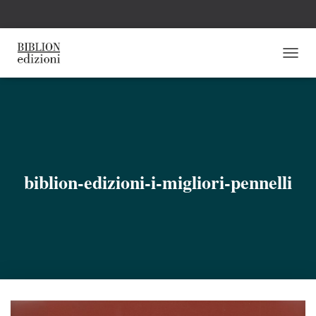
N
A
V
I
G
A
Z
I
O
biblion-edizioni-i-migliori-pennelli
N
E
T
O
G
G
L
E