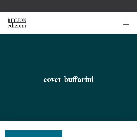
N
A
V
I
G
A
Z
I
O
cover buffarini
N
E
T
O
G
G
L
E