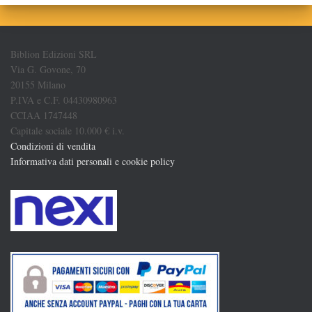
Biblion Edizioni SRL
Via G. Govone, 70
20155 Milano
P.IVA e C.F. 04430980963
CCIAA 1747448
Capitale sociale 10.000 € i.v.
Condizioni di vendita
Informativa dati personali e cookie policy