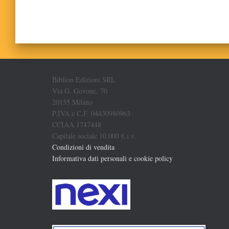
Biblion Edizioni SRL
Via G. Govone, 70
20155 Milano
P.IVA e C.F. 04430980963
CCIAA 1747448
Capitale sociale 10.000 € i.v.
Condizioni di vendita
Informativa dati personali e cookie policy