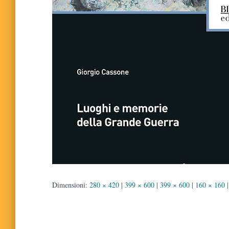
Dimensioni:
280 × 420
|
399 × 600
|
399 × 600
|
160 × 160
|