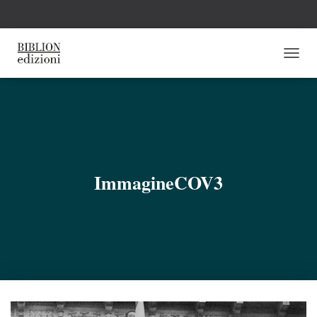
N
A
V
I
G
A
Z
I
O
ImmagineCOV3
N
E
T
O
G
G
L
E