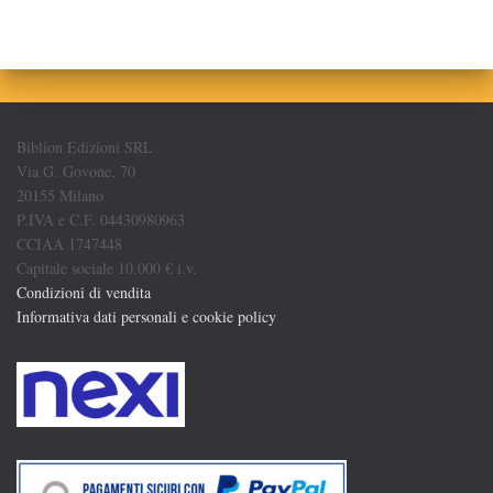
Biblion Edizioni SRL
Via G. Govone, 70
20155 Milano
P.IVA e C.F. 04430980963
CCIAA 1747448
Capitale sociale 10.000 € i.v.
Condizioni di vendita
Informativa dati personali e cookie policy