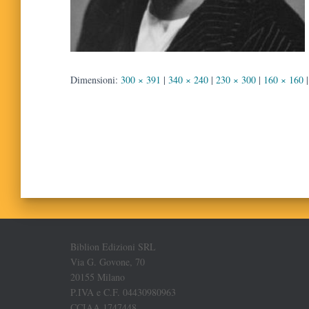
Dimensioni:
300 × 391
|
340 × 240
|
230 × 300
|
160 × 160
|
Biblion Edizioni SRL
Via G. Govone, 70
20155 Milano
P.IVA e C.F. 04430980963
CCIAA 1747448