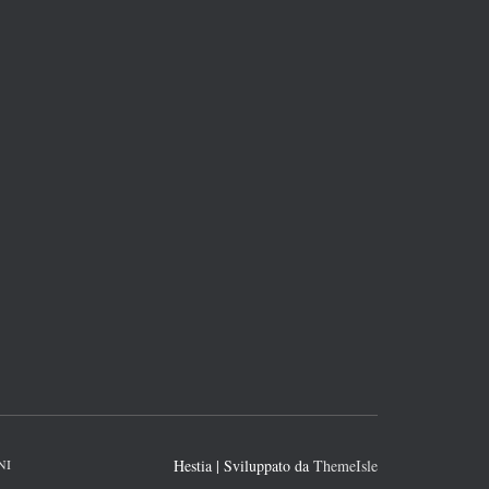
NI
Hestia | Sviluppato da
ThemeIsle