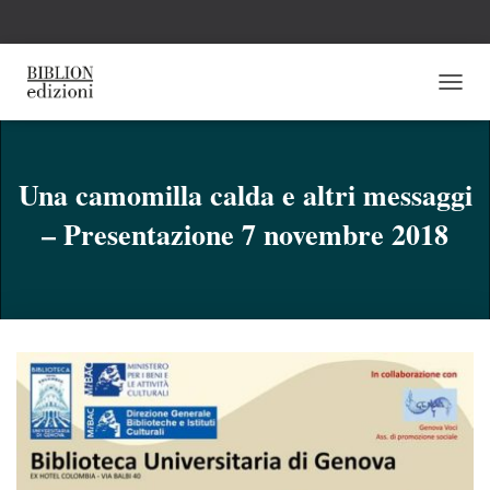
N
A
V
I
G
Una camomilla calda e altri messaggi
A
– Presentazione 7 novembre 2018
Z
I
O
N
E
T
O
G
G
L
E