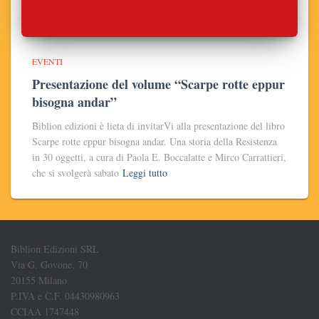
EVENTI
Presentazione del volume “Scarpe rotte eppur
bisogna andar”
Biblion edizioni è lieta di invitarVi alla presentazione del libro
Scarpe rotte eppur bisogna andar. Una storia della Resistenza
in 30 oggetti, a cura di Paola E. Boccalatte e Mirco Carrattieri,
che si svolgerà sabato
Leggi tutto
Biblion Edizioni SRL
Via G. Govone, 70
20155 Milano
P.IVA e C.F. 04430980963
CCIAA 1747448