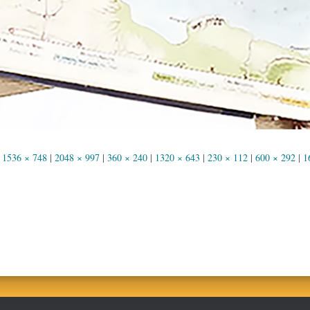
1536 × 748
|
2048 × 997
|
360 × 240
|
1320 × 643
|
230 × 112
|
600 × 292
|
1