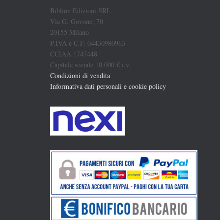
Biblion Edizioni SRL
Via G. Govone, 70
20155 Milano
P.IVA e C.F. 04430980963
CCIAA 1747448
Capitale sociale 10.000 € i.v.
Condizioni di vendita
Informativa dati personali e cookie policy