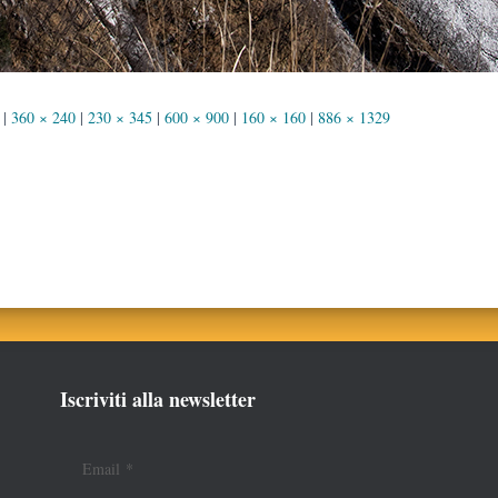
|
360 × 240
|
230 × 345
|
600 × 900
|
160 × 160
|
886 × 1329
Iscriviti alla newsletter
Email
*