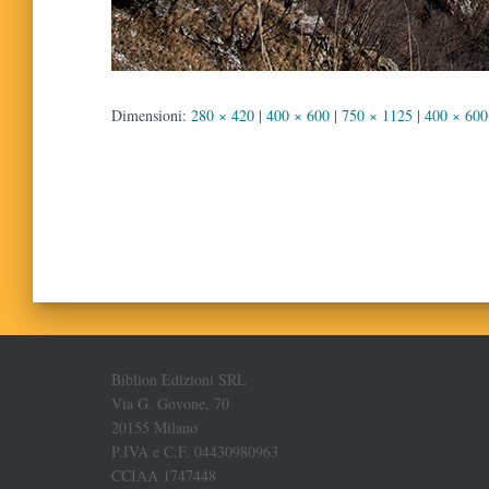
Dimensioni:
280 × 420
|
400 × 600
|
750 × 1125
|
400 × 600
Biblion Edizioni SRL
Via G. Govone, 70
20155 Milano
P.IVA e C.F. 04430980963
CCIAA 1747448