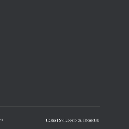
NI
Hestia | Sviluppato da
ThemeIsle