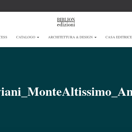
CESS
CATALOGO
ARCHITETTURA & DESIGN
CASA EDITRIC
viani_MonteAltissimo_An