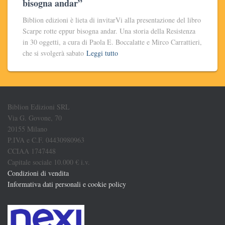
bisogna andar”
Biblion edizioni è lieta di invitarVi alla presentazione del libro
Scarpe rotte eppur bisogna andar. Una storia della Resistenza
in 30 oggetti, a cura di Paola E. Boccalatte e Mirco Carrattieri,
che si svolgerà sabato
Leggi tutto
Biblion Edizioni SRL
Via G. Govone, 70
20155 Milano
P.IVA e C.F. 04430980963
CCIAA 1747448
Capitale sociale 10.000 € i.v.
Condizioni di vendita
Informativa dati personali e cookie policy