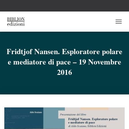
N
A
V
I
G
Fridtjof Nansen. Esploratore polare
A
e mediatore di pace – 19 Novembre
Z
I
2016
O
N
E
T
O
G
G
L
E