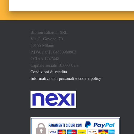
Biblion Edizioni SRL
Via G. Govone, 70
20155 Milano
P.IVA e C.F. 04430980963
CCIAA 1747448
Capitale sociale 10.000 € i.v.
Condizioni di vendita
Informativa dati personali e cookie policy