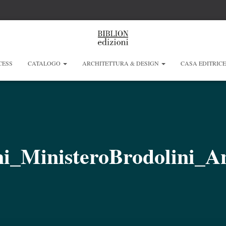
CESS
CATALOGO
ARCHITETTURA & DESIGN
CASA EDITRIC
ni_MinisteroBrodolini_An