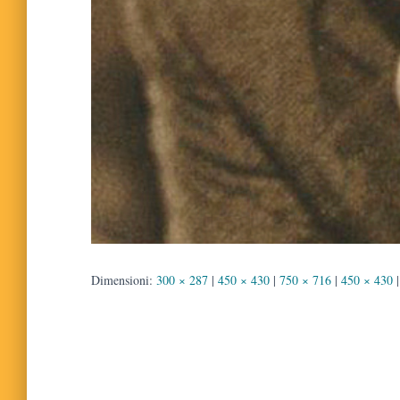
Dimensioni:
300 × 287
|
450 × 430
|
750 × 716
|
450 × 430
|