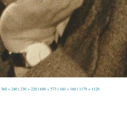
360 × 240
|
230 × 220
|
600 × 573
|
160 × 160
|
1179 × 1126