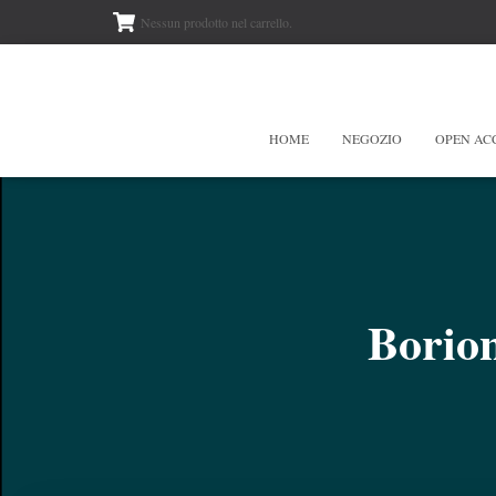
Nessun prodotto nel carrello.
HOME
NEGOZIO
OPEN AC
Borio