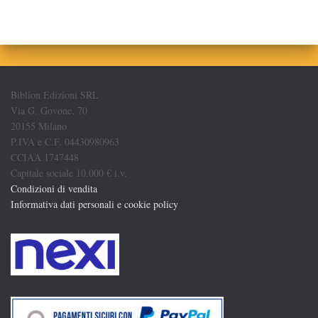
Biblion Edizioni SRL
Via G. Govone, 70
20155 Milano
P.IVA e C.F. 04430980963
CCIAA 1747448
Capitale sociale 10.000 € i.v.
Condizioni di vendita
Informativa dati personali e cookie policy