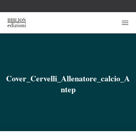
N
A
V
I
G
A
Z
I
O
Cover_Cervelli_Allenatore_calcio_A
N
E
ntep
T
O
G
G
L
E