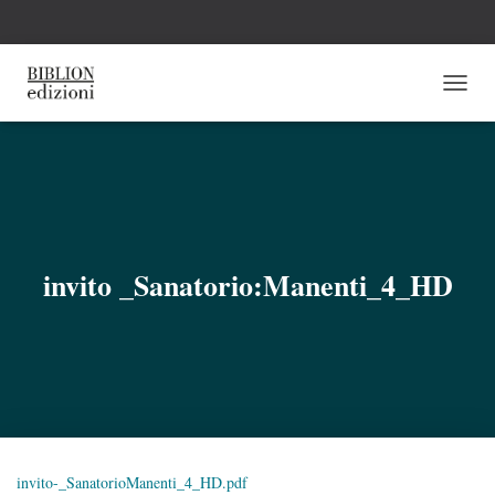
N
A
V
I
G
A
Z
I
O
invito _Sanatorio:Manenti_4_HD
N
E
T
O
G
G
L
E
invito-_SanatorioManenti_4_HD.pdf