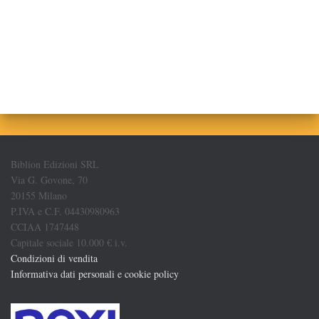
Biblion Edizioni SRL
Via G. Govone, 70
20155 Milano
P.IVA e C.F. 04430980963
CCIAA 1747448
Capitale sociale 10.000 € i.v.
Condizioni di vendita
Informativa dati personali e cookie policy