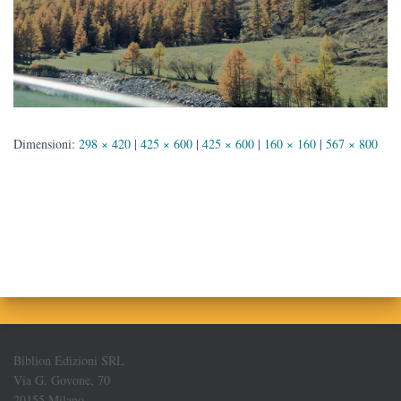
Dimensioni:
298 × 420
|
425 × 600
|
425 × 600
|
160 × 160
|
567 × 800
Biblion Edizioni SRL
Via G. Govone, 70
20155 Milano