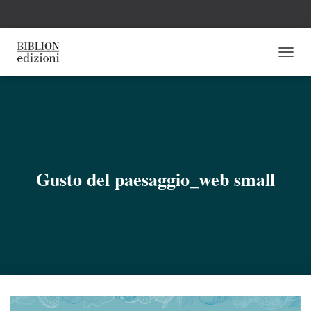
N
A
V
I
G
A
Z
I
O
Gusto del paesaggio_web small
N
E
T
O
G
G
L
E