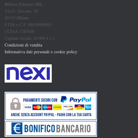
Biblion Edizioni SRL
Via G. Govone, 70
20155 Milano
P.IVA e C.F. 04430980963
CCIAA 1747448
Capitale sociale 10.000 € i.v.
Condizioni di vendita
Informativa dati personali e cookie policy