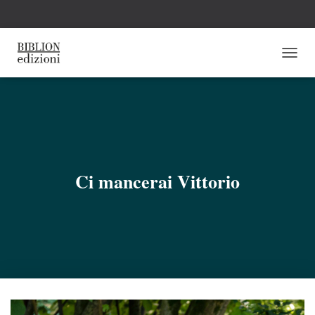
N
A
V
I
G
A
Z
I
O
Ci mancerai Vittorio
N
E
T
O
G
G
L
E