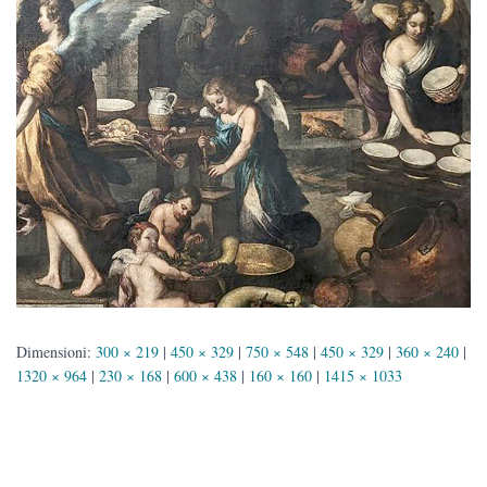
Dimensioni:
300 × 219
|
450 × 329
|
750 × 548
|
450 × 329
|
360 × 240
|
1320 × 964
|
230 × 168
|
600 × 438
|
160 × 160
|
1415 × 1033