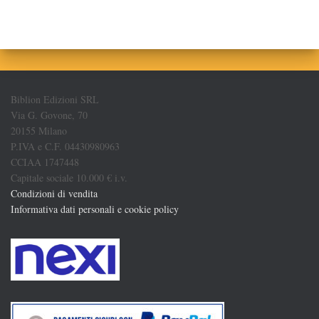
Biblion Edizioni SRL
Via G. Govone, 70
20155 Milano
P.IVA e C.F. 04430980963
CCIAA 1747448
Capitale sociale 10.000 € i.v.
Condizioni di vendita
Informativa dati personali e cookie policy