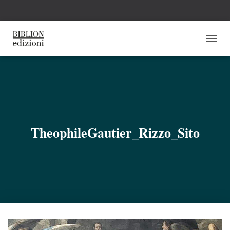
N
A
V
I
G
A
Z
I
O
TheophileGautier_Rizzo_Sito
N
E
T
O
G
G
L
E