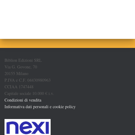
Biblion Edizioni SRL
Via G. Govone, 70
20155 Milano
P.IVA e C.F. 04430980963
CCIAA 1747448
Capitale sociale 10.000 € i.v.
Condizioni di vendita
Informativa dati personali e cookie policy