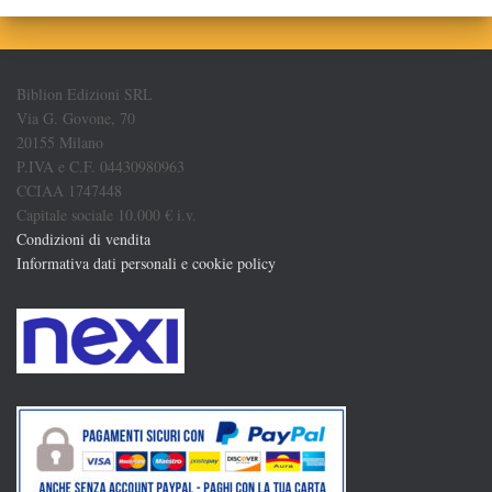
Biblion Edizioni SRL
Via G. Govone, 70
20155 Milano
P.IVA e C.F. 04430980963
CCIAA 1747448
Capitale sociale 10.000 € i.v.
Condizioni di vendita
Informativa dati personali e cookie policy