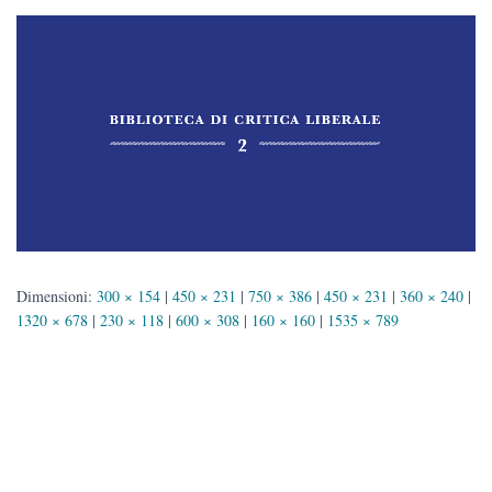
Dimensioni:
300 × 154
|
450 × 231
|
750 × 386
|
450 × 231
|
360 × 240
|
1320 × 678
|
230 × 118
|
600 × 308
|
160 × 160
|
1535 × 789