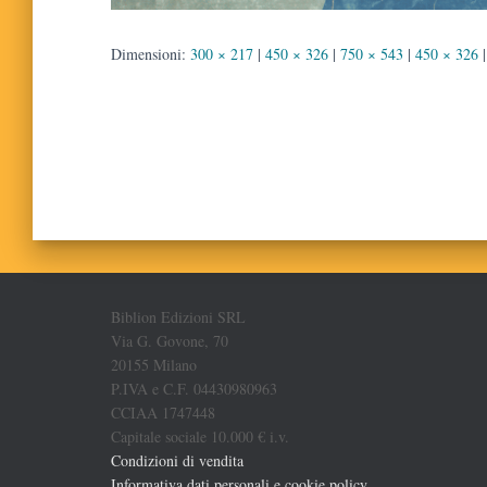
Dimensioni:
300 × 217
|
450 × 326
|
750 × 543
|
450 × 326
|
Biblion Edizioni SRL
Via G. Govone, 70
20155 Milano
P.IVA e C.F. 04430980963
CCIAA 1747448
Capitale sociale 10.000 € i.v.
Condizioni di vendita
Informativa dati personali e cookie policy