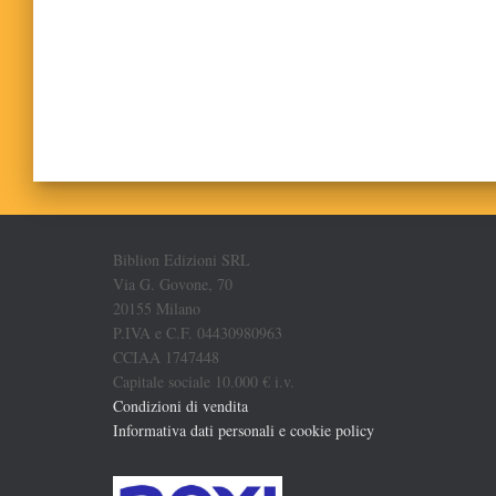
Biblion Edizioni SRL
Via G. Govone, 70
20155 Milano
P.IVA e C.F. 04430980963
CCIAA 1747448
Capitale sociale 10.000 € i.v.
Condizioni di vendita
Informativa dati personali e cookie policy