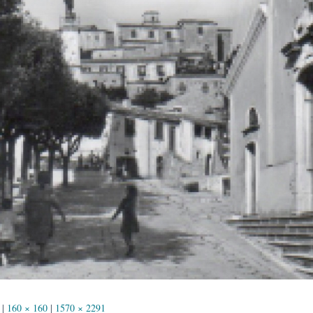
|
160 × 160
|
1570 × 2291