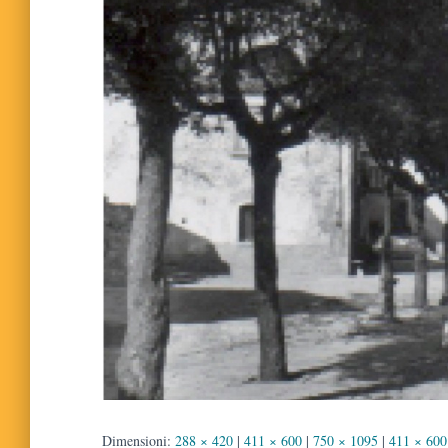
Dimensioni:
288 × 420
|
411 × 600
|
750 × 1095
|
411 × 600