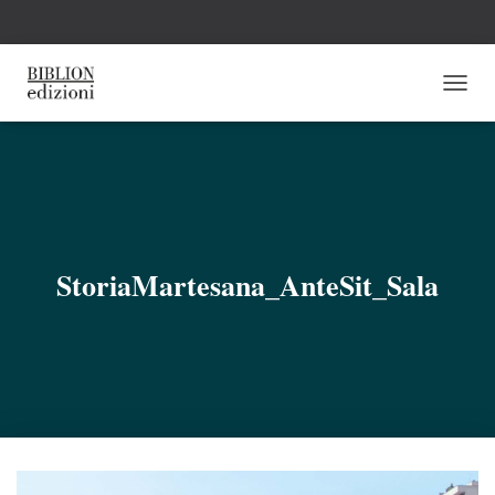
N
A
V
I
G
A
Z
I
O
StoriaMartesana_AnteSit_Sala
N
E
T
O
G
G
L
E