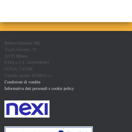
Biblion Edizioni SRL
Via G. Govone, 70
20155 Milano
P.IVA e C.F. 04430980963
CCIAA 1747448
Capitale sociale 10.000 € i.v.
Condizioni di vendita
Informativa dati personali e cookie policy