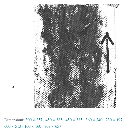
Dimensioni:
300 × 257
|
450 × 385
|
450 × 385
|
360 × 240
|
230 × 197
|
600 × 513
|
160 × 160
|
768 × 657