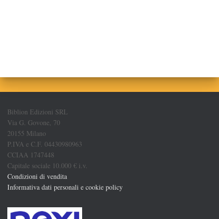
Biblion Edizioni SRL
Via G. Govone, 70
20155 Milano
P.IVA e C.F. 04430980963
CCIAA 1747448
Capitale sociale 10.000 € i.v.
Condizioni di vendita
Informativa dati personali e cookie policy