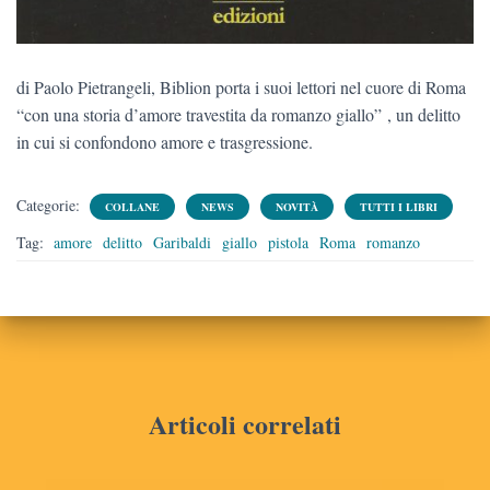
di Paolo Pietrangeli, Biblion porta i suoi lettori nel cuore di Roma
“con una storia d’amore travestita da romanzo giallo” , un delitto
in cui si confondono amore e trasgressione.
Categorie:
COLLANE
NEWS
NOVITÀ
TUTTI I LIBRI
Tag:
amore
delitto
Garibaldi
giallo
pistola
Roma
romanzo
Articoli correlati