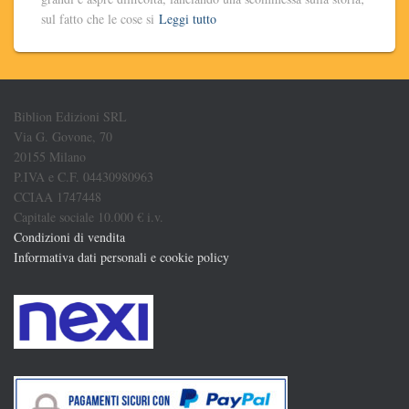
sul fatto che le cose si
Leggi tutto
Biblion Edizioni SRL
Via G. Govone, 70
20155 Milano
P.IVA e C.F. 04430980963
CCIAA 1747448
Capitale sociale 10.000 € i.v.
Condizioni di vendita
Informativa dati personali e cookie policy