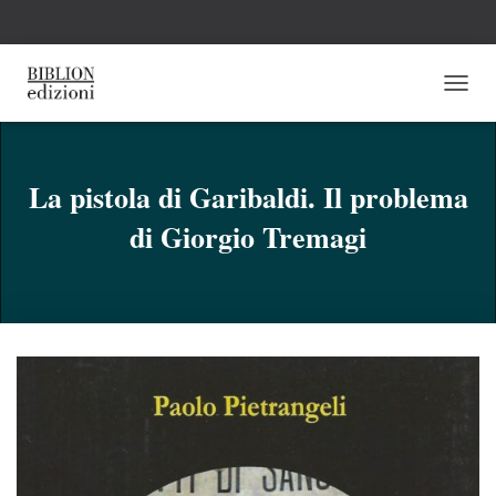
N
A
V
I
G
La pistola di Garibaldi. Il problema
A
di Giorgio Tremagi
Z
I
O
N
E
T
O
G
G
L
E