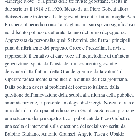
«Energie Nove» è la prima delle tre riviste gobettiane, uscita in
due serie tra il 1918 e il 1920. Ideato da un Piero Gobetti allora
diciassettenne insieme ad altri giovani, tra cui la futura moglie Ada
Prospero, il periodico riuscì a ritagliarsi un suo spazio significativo
nel dibattito politico e culturale italiano del primo dopoguerra.
Apprezzata da personalità quali Salvemini, che fu tra i principali
punti di riferimento del progetto, Croce e Prezzolini, la rivista
rappresentò il tentativo di dare voce all’inquietudine di un’intera
generazione, spinta dall’ansia del rinnovamento giovanile
derivante dalla frattura della Grande guerra e dalla volontà di
superare radicalmente la politica e la cultura dell’età giolittiana.
Dalla politica estera ai problemi del contesto italiano, dalla
questione dell’innovazione della scuola alla riforma della pubblica
amministrazione, la presente antologia di«Energie Nove», curata e
arricchita da un’ampia introduzione di Gianluca Scroccu, propone
una selezione dei principali articoli pubblicati da Piero Gobetti e
una scelta di interventi sulla questione del socialismo scritti da
Balbino Giuliano, Antonio Gramsci, Angelo Tasca e Ubaldo