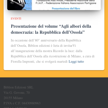
EVENTI
Presentazione del volume “Agli albori della
democrazia: la Repubblica dell’Ossola”
In occasione dell’80° anniversario della Repubblica
dell’Ossola, Biblion edizioni è lieta di invitarVi
all’inaugurazione della mostra Ricordo la luce: dalla
Repubblica dell’Ossola alla ricostruzione di Milano, a cura di
Fiorella Imprenti, che si svolgerà martedì
Leggi tutto
Biblion Edizioni SRL
Via G. Govone, 70
20155 Milano
P.IVA e C.F. 04430980963