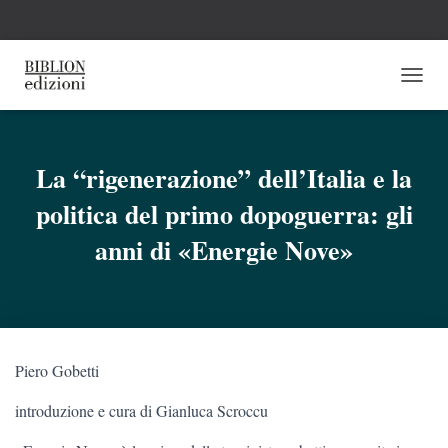
N
A
V
I
G
La “rigenerazione” dell’Italia e la
A
politica del primo dopoguerra: gli
Z
I
anni di «Energie Nove»
O
N
E
T
O
G
G
Piero Gobetti
L
E
introduzione e cura di Gianluca Scroccu