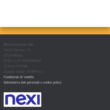
Biblion Edizioni SRL
Via G. Govone, 70
20155 Milano
P.IVA e C.F. 04430980963
CCIAA 1747448
Capitale sociale 10.000 € i.v.
Condizioni di vendita
Informativa dati personali e cookie policy