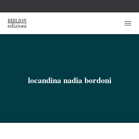
N
A
V
I
G
A
Z
I
O
locandina nadia bordoni
N
E
T
O
G
G
L
E