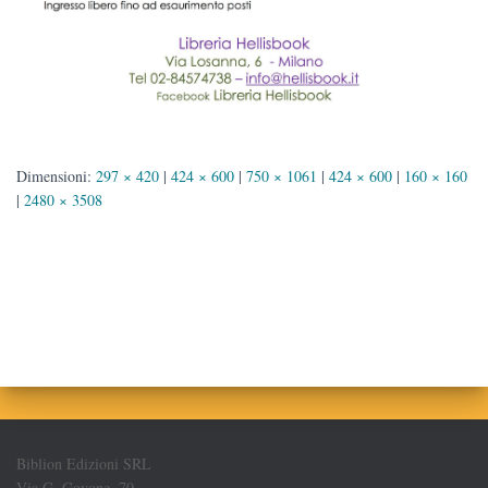
Dimensioni:
297 × 420
|
424 × 600
|
750 × 1061
|
424 × 600
|
160 × 160
|
2480 × 3508
Biblion Edizioni SRL
Via G. Govone, 70