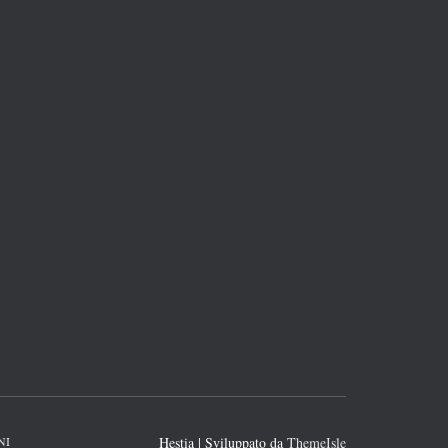
NI
Hestia | Sviluppato da
ThemeIsle