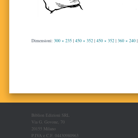
Dimensioni:
300 × 235
|
450 × 352
|
450 × 352
|
360 × 240
|
Biblion Edizioni SRL
Via G. Govone, 70
20155 Milano
P.IVA e C.F. 04430980963