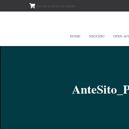
Nessun prodotto nel carrello.
HOME
NEGOZIO
OPEN AC
AnteSito_P