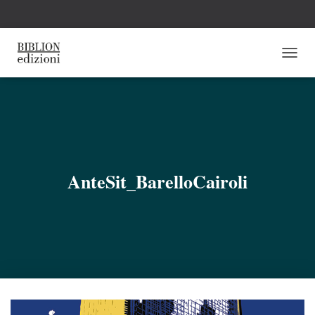
N
A
V
I
G
A
Z
I
O
AnteSit_BarelloCairoli
N
E
T
O
G
G
L
E