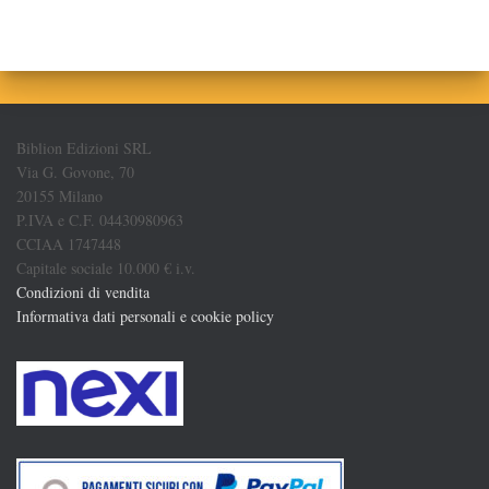
Biblion Edizioni SRL
Via G. Govone, 70
20155 Milano
P.IVA e C.F. 04430980963
CCIAA 1747448
Capitale sociale 10.000 € i.v.
Condizioni di vendita
Informativa dati personali e cookie policy