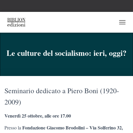
N
A
V
I
G
Le culture del socialismo: ieri, oggi?
A
Z
I
O
N
E
Seminario dedicato a Piero Boni (1920-
T
O
2009)
G
G
L
Venerdì 25 ottobre, alle ore 17.00
E
Fondazione Giacomo Brodolini – Via Solferino 32,
Presso la