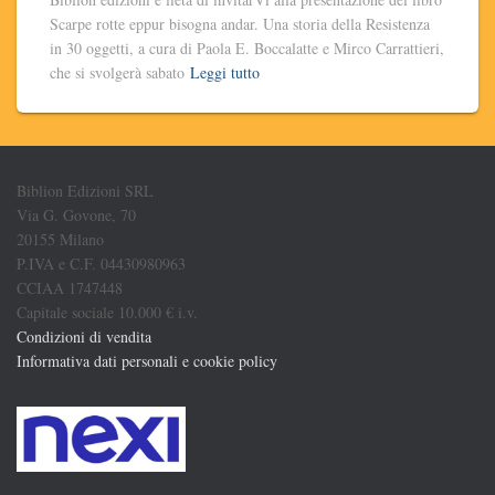
Scarpe rotte eppur bisogna andar. Una storia della Resistenza
in 30 oggetti, a cura di Paola E. Boccalatte e Mirco Carrattieri,
che si svolgerà sabato
Leggi tutto
Biblion Edizioni SRL
Via G. Govone, 70
20155 Milano
P.IVA e C.F. 04430980963
CCIAA 1747448
Capitale sociale 10.000 € i.v.
Condizioni di vendita
Informativa dati personali e cookie policy