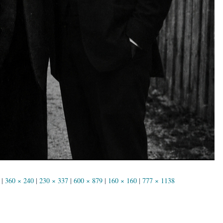
|
360 × 240
|
230 × 337
|
600 × 879
|
160 × 160
|
777 × 1138