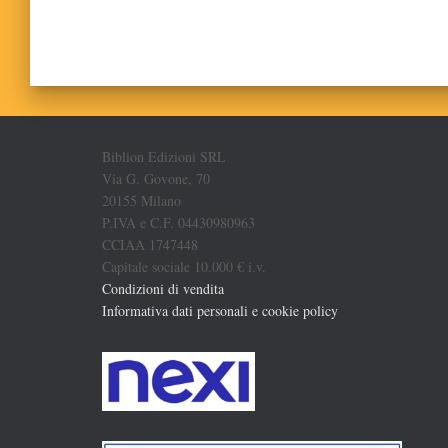
Biblion Edizioni SRL
Via G. Govone, 70
20155 Milano
P.IVA e C.F. 04430980963
CCIAA 1747448
Capitale sociale 10.000 € i.v.
Condizioni di vendita
Informativa dati personali e cookie policy