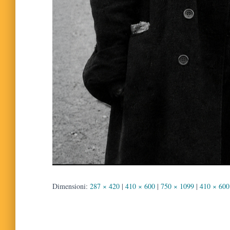
Dimensioni:
287 × 420
|
410 × 600
|
750 × 1099
|
410 × 600