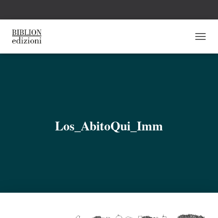
N
A
V
I
G
A
Z
I
O
Los_AbitoQui_Imm
N
E
T
O
G
G
L
E