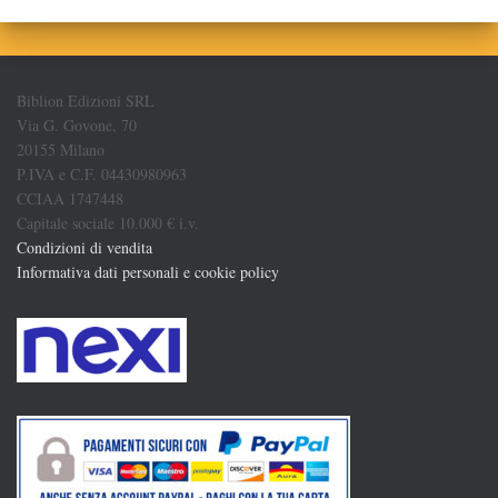
Biblion Edizioni SRL
Via G. Govone, 70
20155 Milano
P.IVA e C.F. 04430980963
CCIAA 1747448
Capitale sociale 10.000 € i.v.
Condizioni di vendita
Informativa dati personali e cookie policy