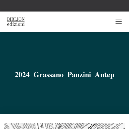
N
A
V
I
G
A
Z
I
O
2024_Grassano_Panzini_Antep
N
E
T
O
G
G
L
E