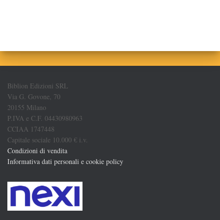
Biblion Edizioni SRL
Via G. Govone, 70
20155 Milano
P.IVA e C.F. 04430980963
CCIAA 1747448
Capitale sociale 10.000 € i.v.
Condizioni di vendita
Informativa dati personali e cookie policy