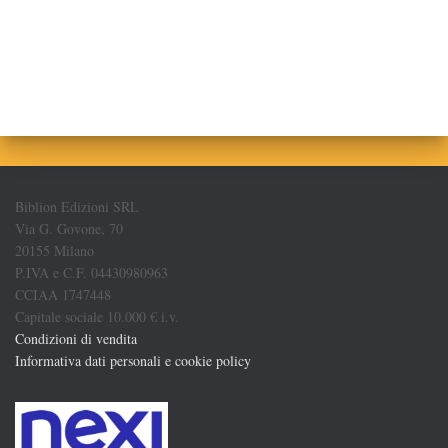
Biblion Edizioni SRL
Via G. Govone, 70
20155 Milano
P.IVA e C.F. 04430980963
CCIAA 1747448
Capitale sociale 10.000 € i.v.
Condizioni di vendita
Informativa dati personali e cookie policy