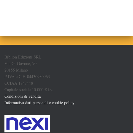
Biblion Edizioni SRL
Via G. Govone, 70
20155 Milano
P.IVA e C.F. 04430980963
CCIAA 1747448
Capitale sociale 10.000 € i.v.
Condizioni di vendita
Informativa dati personali e cookie policy