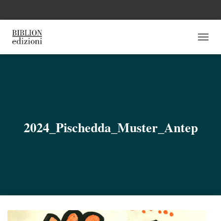
N
A
V
I
G
A
Z
I
O
2024_Pischedda_Muster_Antep
N
E
T
O
G
G
L
E