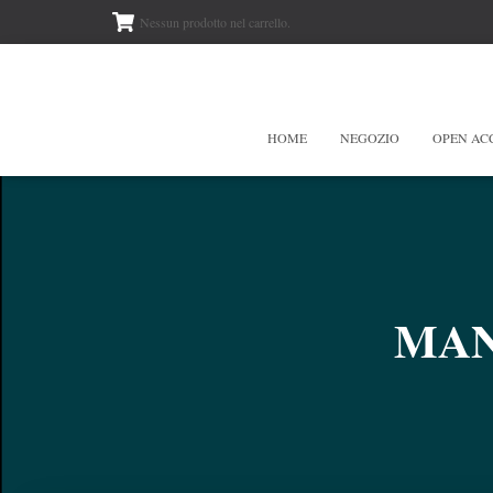
Nessun prodotto nel carrello.
HOME
NEGOZIO
OPEN AC
MANU