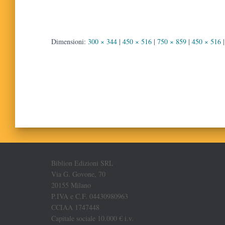
Dimensioni:
300 × 344
|
450 × 516
|
750 × 859
|
450 × 516
|
Biblion Edizioni SRL
Via G. Govone, 70
20155 Milano
P.IVA e C.F. 04430980963
CCIAA 1747448
Capitale sociale 10.000 € i.v.