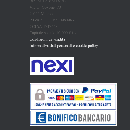
Biblion Edizioni SRL
Via G. Govone, 70
20155 Milano
P.IVA e C.F. 04430980963
CCIAA 1747448
Capitale sociale 10.000 € i.v.
Condizioni di vendita
Informativa dati personali e cookie policy