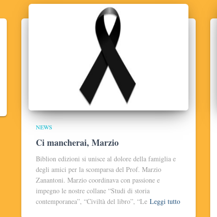
NEWS
Ci mancherai, Marzio
Biblion edizioni si unisce al dolore della famiglia e
degli amici per la scomparsa del Prof. Marzio
Zanantoni. Marzio coordinava con passione e
impegno le nostre collane “Studi di storia
contemporanea”, “Civiltà del libro”, “Le
Leggi tutto