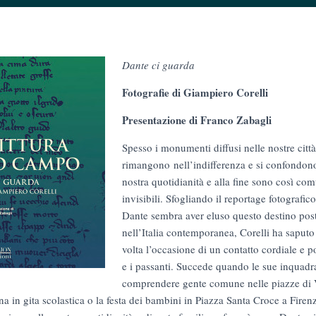
Dante ci guarda
Fotografie di Giampiero Corelli
Presentazione di Franco Zabagli
Spesso i monumenti diffusi nelle nostre città
rimangono nell’indifferenza e si confondono
nostra quotidianità e alla fine sono così co
invisibili. Sfogliando il reportage fotografic
Dante sembra aver eluso questo destino pos
nell’Italia contemporanea, Corelli ha saputo
volta l’occasione di un contatto cordiale e 
e i passanti. Succede quando le sue inquadra
comprendere gente comune nelle piazze di 
a in gita scolastica o la festa dei bambini in Piazza Santa Croce a Firen