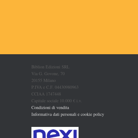
Biblion Edizioni SRL
Via G. Govone, 70
20155 Milano
P.IVA e C.F. 04430980963
CCIAA 1747448
Capitale sociale 10.000 € i.v.
Condizioni di vendita
Informativa dati personali e cookie policy