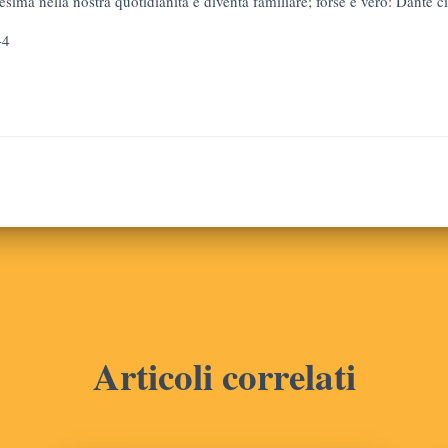
sima nella nostra quotidianità e diventa familiare; forse è vero: Dante c
-4
Articoli correlati