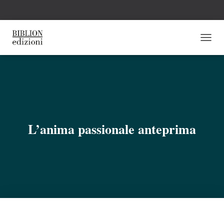
N
A
V
I
G
A
Z
I
O
L’anima passionale anteprima
N
E
T
O
G
G
L
E