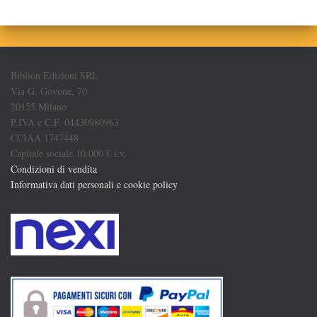
Biblion Edizioni SRL
Via G. Govone, 70
20155 Milano
P.IVA e C.F. 04430980963
CCIAA 1747448
Capitale sociale 10.000 € i.v.
Condizioni di vendita
Informativa dati personali e cookie policy