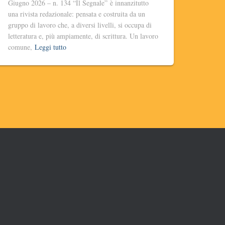
Giugno 2026 – n. 134 “Il Segnale” è innanzitutto
una rivista redazionale: pensata e costruita da un
gruppo di lavoro che, a diversi livelli, si occupa di
letteratura e, più ampiamente, di scrittura. Un lavoro
comune,
Leggi tutto