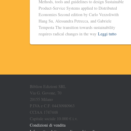
Methods, tools and guidelines to design Sustainable
Product-Service Systems applied to Distributed
Economies Second edition by Carlo Vezzoliwith
Hang Su, Alessandra Petrecca, and Gabriele
Tempesta The transition towards sustainability
requires radical changes in the way
Leggi tutto
Biblion Edizioni SRL
Via G. Govone, 70
20155 Milano
P.IVA e C.F. 04430980963
CCIAA 1747448
Capitale sociale 10.000 € i.v.
Condizioni di vendita