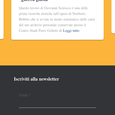
Questo lavoro di Giovanni Scirocco è una delle
prime ricerche storiche sull’opera di Norberto
Bobbio che si avvale in modo sistematico delle carte
del suo archivio personale conservate presso il
Centro Studi Piero Gobetti di
Leggi tutto
Iscriviti alla newsletter
Email
*