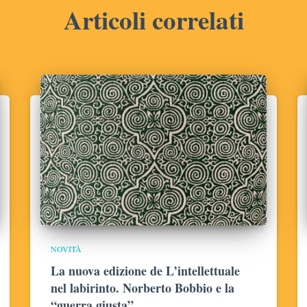
Articoli correlati
NOVITÀ
La nuova edizione de L’intellettuale
nel labirinto. Norberto Bobbio e la
“guerra giusta”