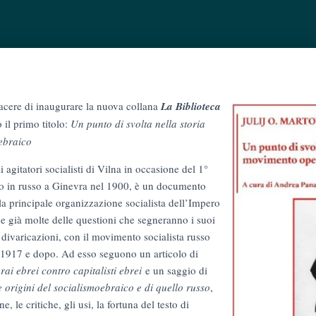
iacere di inaugurare la nuova collana
La Biblioteca
 il primo titolo:
Un punto di svolta nella storia
ebraico
i agitatori socialisti di Vilna in occasione del 1°
o in russo a Ginevra nel 1900, è un documento
lla principale organizzazione socialista dell’Impero
ne già molte delle questioni che segneranno i suoi
le divaricazioni, con il movimento socialista russo
l 1917 e dopo. Ad esso seguono un articolo di
ai ebrei contro capitalisti ebrei
e un saggio di
e origini del socialismoebraico e di quello russo
,
e, le critiche, gli usi, la fortuna del testo di