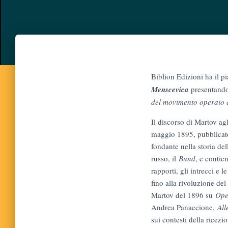
Biblion Edizioni ha il p
Menscevica
presentando
del movimento operaio 
Il discorso di Martov agl
maggio 1895, pubblicat
fondante nella storia de
russo, il
Bund
, e contie
rapporti, gli intrecci e 
fino alla rivoluzione de
Martov del 1896 su
Oper
Andrea Panaccione,
All
sui contesti della ricezion