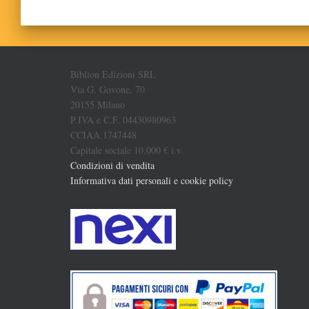
Biblion Edizioni SRL
Via G. Govone, 70
20155 Milano
P.IVA e C.F. 04430980963
CCIAA 1747448
Capitale sociale 10.000 € i.v.
Condizioni di vendita
Informativa dati personali e cookie policy