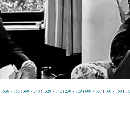
1536 × 863
|
360 × 240
|
1320 × 742
|
230 × 129
|
600 × 337
|
160 × 160
|
17