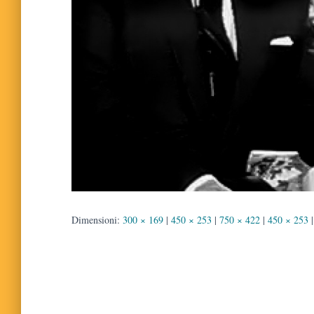
Dimensioni:
300 × 169
|
450 × 253
|
750 × 422
|
450 × 253
|