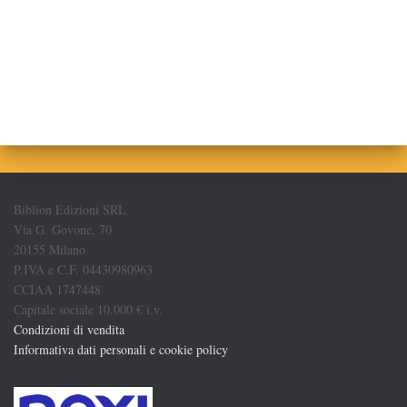
Biblion Edizioni SRL
Via G. Govone, 70
20155 Milano
P.IVA e C.F. 04430980963
CCIAA 1747448
Capitale sociale 10.000 € i.v.
Condizioni di vendita
Informativa dati personali e cookie policy